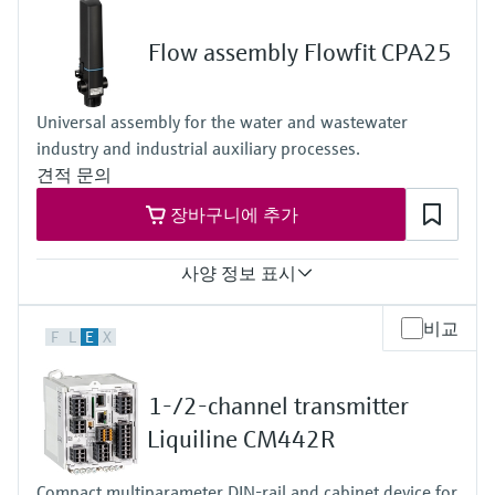
압력을 이용한 레벨 측정
Device Viewer
2 to 4x 0/4 to 20 mA current outputs
Memosens 기술
Alarmrelay, 2x relay
Find product-specific information and
Flow assembly Flowfit CPA25
Ingress protection
모두 쇼핑하기
documentation
IP66 / IP67
모두 쇼핑하기
스페어 파트 검색
Universal assembly for the water and wastewater
신속한 계기 교체 및 수리를 위해 제품의 루
industry and industrial auxiliary processes.
트, 혹은 오더 코드를 통해 스페어 파트를 검
견적 문의
색하고 계기의 세부 사항, 도면 및 조립 매뉴
얼에 손쉽게 액세스해 보시기 바랍니다.
장바구니에 추가
사양 정보 표시
Process temperature
비교
F
L
E
X
0 to 80°C
(32 to 176°F)
Process pressure
1-/2-channel transmitter
max. 6 bar at 20°C
(87 psi at 68°F)
Liquiline CM442R
Compact multiparameter DIN-rail and cabinet device for