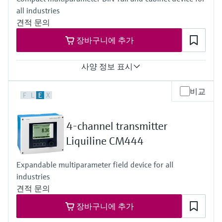
all industries
견적 문의
장바구니에 추가
사양 정보 표시
Input
비교
F
L
E
X
1 to 2x Memosens digital input
2x 0/4 to 20mA Input optional
2x Digital input optional
4-channel transmitter
Output / communication
2 to 8x 0/4 to 20 mA current outputs
Liquiline CM444
Alarmrelay, 2x relay, ProfibusDP, Modbus RS485,
Modbus TCP, Ethernet
Expandable multiparameter field device for all
Ingress protection
industries
Transmitter: IP20
Optional Display: IP66
견적 문의
장바구니에 추가