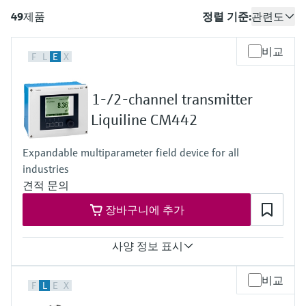
엔드레스하우저가 제공하는 교육 자료를 통
measurement
장치 구성 태블릿
Power & Energy
Endress+Hauser Optical Analysis
Job opportunities at
49
제품
정렬 기준:
관련도
해 역량을 강화하세요
화학적 특성의 광학 분석
Conductive level measurement
자동 용수 샘플러
온도 스위치
공기질 측정 계기
Netilion Device Viewer
커리어
지속 가능 경영
이벤트 & 트레이닝 찾기
Endress+Hauser SICK
모두 쇼핑하기
에너지 매니저 및 애플리케이션 매
Mining, Minerals & Metals
Endress+Hauser SICK
전시회 및 세미나
비교
F
L
E
X
Netilion IIoT
Float switch level measurement
TOC, COD & SAC analyzers
표면 온도계
연기 감지기
Netilion Water
관계사
니저
엔드레스하우저는 온/오프라인 세미나, 전시
유틸리티 - 스팀
회, 트레이닝 등 고객 여러분과의 원활한 소
소프트웨어
Radiometric level measurement
ORP sensors & transmitters
케이블 프로브
가시거리 측정 계기
통을 위해 다양한 채널을 제공합니다.
1-/2-channel transmitter
서지 피뢰기
Liquiline CM442
Paddle switch level measurement
Sludge level sensors & transmitters
멀티포인트 온도 센서
높이 초과 감지기
모두 쇼핑하기
모든 산업에 초점
제품 도구
Expandable multiparameter field device for all
Servo level measurement
Nutrient analyzers & sensors
모두 쇼핑하기
모두 쇼핑하기
industries
산업재 시장에서의 지속 가능한 솔
견적 문의
쉽고 빠른 제품 검색
루션
Electromechanical level
Analyzers for hardness, iron & more
다양한 필터를 통해 적합한 제품을 쉽고 빠르
장바구니에 추가
measurement
게 검색해 보세요!
디지털화를 통한 프로세스 산업의
프로세스 광도계
사양 정보 표시
변화
어플리케이터
Microwave barrier level
애플리케이션 파라미터를 사용하여 제품 검
Microwave transmission
measurement
Input
비교
정확한 의사결정을 보장하는 공정
색 및 사양 구성하기
F
L
E
X
1 to 2x Memosens digital input
measurement
투명성을 기반으로 한 운영 우수성
Output / communication