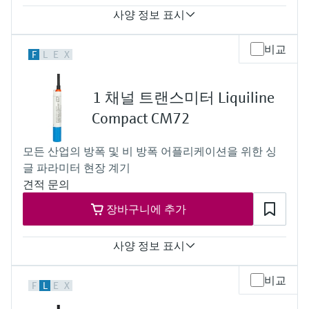
사양 정보 표시
Input
비교
F
L
E
X
1 to 4x Memosens digital input
2x 0/4 to 20mA Input optional
2 to 4x Digital input optional
1 채널 트랜스미터 Liquiline
Output / communication
2 to 8x 0/4 to 20 mA current outputs, alarmrelay,
Compact CM72
4x relay, ProfibusDP, Modbus RS485, Modbus TCP, Ethernet
Ingress protection
모든 산업의 방폭 및 비 방폭 어플리케이션을 위한 싱
IP66 / IP 67
글 파라미터 현장 계기
견적 문의
장바구니에 추가
사양 정보 표시
Input
비교
F
L
E
X
One channel transmitter
Output / communication