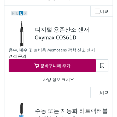
Measuring range
비교
F
L
E
X
0.01 to 100 mg/l
0.00 to 1000 %SAT
0 to 2000 hPa
디지털 용존산소 센서
Process temperature
-5 to 60 °C
Oxymax COS61D
(20 to 140 °F)
Process pressure
용수, 폐수 및 설비용 Memosens 광학 산소 센서
Max. 5 bar abs
견적 문의
(Max. 72.5 psi abs)
장바구니에 추가
사양 정보 표시
Measuring range
비교
0 to 20 mg/l
0 to 200 %SAT
0 to 400 hPa
수동 또는 자동화 리트랙터블
Process temperature
-5 to 60 °C