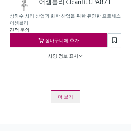
어셈블리 Cleanfit CPA871
(20 to 140 °F)
Process pressure
상하수 처리 산업과 화학 산업을 위한 유연한 프로세스
Max. 10 bar abs
어셈블리
(Max. 145 psi)
견적 문의
장바구니에 추가
사양 정보 표시
Process temperature
-10 to 140 °C (14 to 284 °F) for all materials except PVDF and
conductive PVDF
-10 to 100 / 90 °C (14 to 212 / 194 °F) for PVDF and conductive
PVDF materials
더 보기
Process pressure
Stainless steel, Alloy C22, PEEK:
16 bar up to 140 °C (232 psi up to 284 °F)
PVDF, conductive PVDF:
Basic version: 16 bar up to 100 °C (232 psi up to 212 °F)
Immersion chamber version: