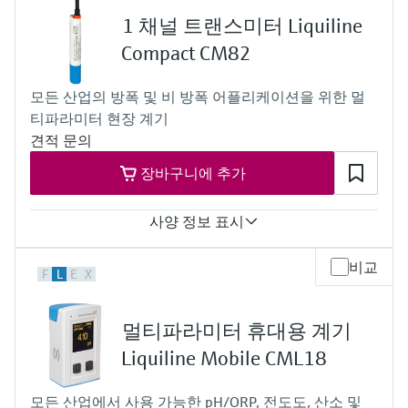
4 to 20 mA
1 채널 트랜스미터 Liquiline
Ingress protection
IP67, IP68, NEMA Type 6
Compact CM82
모든 산업의 방폭 및 비 방폭 어플리케이션을 위한 멀
티파라미터 현장 계기
견적 문의
장바구니에 추가
사양 정보 표시
Input
비교
F
L
E
X
One channel transmitter
Output / communication
4 to 20 mA, HART
멀티파라미터 휴대용 계기
Ingress protection
IP67, IP68, NEMA Type 6
Liquiline Mobile CML18
모든 산업에서 사용 가능한 pH/ORP, 전도도, 산소 및