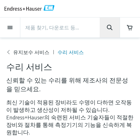
Back
Back
Back
Back
Back
Back
Back
Back
Back
Back
Back
Back
Back
Back
Back
Back
Back
Back
Back
Back
Back
Back
Back
Back
Back
Back
Back
Back
Back
Back
Back
Back
Back
Back
회사 소개
회사 소개
회사 소개
회사 소개
회사 소개
회사 소개
회사 소개
회사 소개
서비스
서비스
서비스
서비스
서비스
서비스
제품
제품
제품
제품
제품
제품
제품
제품
제품
제품
산업
산업
산업
산업
산업
산업
산업
산업
산업
지원
제품
Flow measurement
Level
액체 분석
온도 측정
Pressure
시스템 구성품
화학적 특성의 광학 분석
Netilion IIoT
서비스
프로젝트 및 시운전 서비스
서비스 지원 및 트레이닝
유지보수 서비스
성능 최적화 서비스
산업
지원
회사 소개
엔드레스하우저 소개
생산 공장
핵심 역량
뉴스 & 스토리
전시회 및 세미나
커리어
유지보수 서비스
수리 서비스
Flow measurement
전자 유량계
Radar level measurement
pH sensors & transmitters
Temperature transmitters
Absolute and gauge pressure
Data managers & data loggers
TDLAS 및 QF 분석기
Netilion Value
프로젝트 및 시운전 서비스
계기의 시운전 서비스
스마트 서포트
검증 서비스
측정 성능 분석
식음료 산업
서비스 지원
엔드레스하우저 소개
그룹 소개
Endress+Hauser Level+Pressure
공정 안전성
뉴스 & 스토리
트레이닝
Explore open positions
서
고객 지원 - 모든 서비스를 한눈에 확인해보
measurement
수리 서비스
비
세요!
Level
코리올리스 질량 유량계
Vibronic point level detection
Conductivity sensors & transmitters
Industrial thermometers
프로세스 디스플레이 및 컨트롤 유
Raman 분광 분석기
Netilion Health
서비스 지원 및 트레이닝
산업 프로젝트 관리 서비스
원격 자산 모니터링
On-site calibration services
검교정 주기 최적화
Water, Wastewater & Waste
생산 공장
한국엔드레스하우저
Endress+Hauser Flow
Cybersecurity
모든 기사
세미나
채용 기회
스
차압 변환기를 사용한 연속 압력 측
닛
신뢰할 수 있는 수리를 위해 제조사의 전문성
자료 다운로드
액체 분석
초음파 유량계
Guided radar level measurement
Turbidity sensors & transmitters
써모웰
배출 모니터링 솔루션
Netilion Analytics
유지보수 서비스
워런티 연장
프로세스 계측 교육 과정
예방 유지보수 서비스
동적 설치 자산 분석
Oil & Gas / Marine
핵심 역량
2024년 경영성과
Endress+Hauser Liquid Analysis
공정 자동화 프로젝트
보도자료
전시회
정
을 믿으세요.
More job opportunities
각종 운영 매뉴얼과 브로셔, 소프트웨어 업데
전원 공급 장치 및 배리어
이트 사항, 동영상, 인증서를 비롯한 다양한
최신 기술이 적용된 장비라도 수명이 다하면 오작동
온도 측정
볼텍스 유량계
Ultrasonic level measurement
Chlorine sensors & transmitters
고온 온도계
입자 측정 계기
Netilion Library
성능 최적화 서비스
수리 서비스
Life Sciences
고객 성공 사례
그룹 경영
Endress+Hauser
My Endress+Hauser
엔드레스하우저 스토리
웨비나
자료를 다운로드 받으실 수 있습니다.
모두 쇼핑하기
Job opportunities at Analytik Jena
이 발생하고 생산성이 저하될 수 있습니다.
WirelessHART 솔루션
Temperature+System Products
배우기
Endress+Hauser의 숙련된 서비스 기술자들이 적절한
Pressure
열 질량식 유량계
Capacitance level measurement
Oxygen sensors & transmitters
위생 온도계
디지털 분석기 솔루션
Netilion Inventory
View all
화학: 지속가능한 성공을 위한 파
뉴스 & 스토리
연혁
전자 구매 시스템의 통합
미디어 라이브러리
서밋
Job opportunities with Innovative
장비와 절차를 통해 측정기기의 기능을 신속하게 복
게이트웨이 및 모뎀
트너십
Endress+Hauser Digital Solutions
Sensor Technology IST AG
원합니다.
교육 자료
시스템 구성품
Differential pressure flow
Hydrostatic level measurement
Laboratory instruments
소형 온도계
프로세스 가스 분석기
Netilion Connect
전시회 및 세미나
기업 문화와 가치
프레스 이벤트
네트워킹