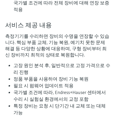
압력을 이용한 레벨 측정
국가별 조건에 따라 전체 장비에 대해 연장 보증
Device Viewer
Memosens 기술
적용
Find product-specific information and
모두 쇼핑하기
documentation
모두 쇼핑하기
서비스 제공 내용
스페어 파트 검색
신속한 계기 교체 및 수리를 위해 제품의 루
측정기기를 수리하면 장비의 수명을 연장할 수 있습
트, 혹은 오더 코드를 통해 스페어 파트를 검
니다. 핵심 부품 교체, 기능 복원, 예기치 못한 문제
색하고 계기의 세부 사항, 도면 및 조립 매뉴
해결 등 다양한 상황에 대응하며, 구형 장비부터 최
얼에 손쉽게 액세스해 보시기 바랍니다.
신 장비까지 최적의 상태로 복원합니다.
고장 원인 분석 후, 일반적으로 고정 가격으로 수
리 진행
정품 부품을 사용하여 장비 기능 복원
필요 시 펌웨어 업데이트 적용
국가별 조건에 따라, Endress+Hauser 센터에서
수리 시 실험실 환경에서의 교정 포함
특정 장비는 요청 시 단기간 내 교체 또는 대체
가능