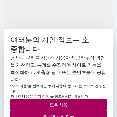
산업
지원
여러분의 개인 정보는 소
중합니다
회사 소개
당사는 쿠키를 사용해 사용자의 브라우징 경험
을 개선하고, 통계를 수집하여 사이트 기능을
최적화하고, 맞춤형 광고 또는 콘텐츠를 제공합
KOR
•
한국인
니다.
"모두 허용"을 선택하면 쿠키 사용에 동의하는 것으로 간주됩
니다.
Copyright © Endress+Hauser Group Services AG 대표이
자세한 내용은
쿠키 정책
을 참조하시기 바랍니다.
사 : 김영석 주소 : 서울시 영등포구 여의공원로 101
모두 허용
CCMM 빌딩 사업자등록번호 : 109-81-52541 통신판매
업신고 : 2018-서울영등포-0400호
중요한 것만 허용