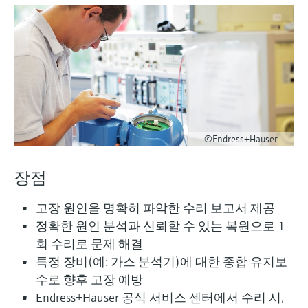
엔드레스하우저가 제공하는 교육 자료를 통
measurement
장치 구성 태블릿
Power & Energy
Endress+Hauser Optical Analysis
Job opportunities at
해 역량을 강화하세요
화학적 특성의 광학 분석
Conductive level measurement
자동 용수 샘플러
온도 스위치
공기질 측정 계기
Netilion Device Viewer
커리어
지속 가능 경영
이벤트 & 트레이닝 찾기
Endress+Hauser SICK
모두 쇼핑하기
에너지 매니저 및 애플리케이션 매
Mining, Minerals & Metals
Endress+Hauser SICK
전시회 및 세미나
Netilion IIoT
Float switch level measurement
TOC, COD & SAC analyzers
표면 온도계
연기 감지기
Netilion Water
관계사
니저
엔드레스하우저는 온/오프라인 세미나, 전시
유틸리티 - 스팀
회, 트레이닝 등 고객 여러분과의 원활한 소
소프트웨어
Radiometric level measurement
ORP sensors & transmitters
케이블 프로브
가시거리 측정 계기
통을 위해 다양한 채널을 제공합니다.
서지 피뢰기
Paddle switch level measurement
Sludge level sensors & transmitters
멀티포인트 온도 센서
높이 초과 감지기
모두 쇼핑하기
모든 산업에 초점
©Endress+Hauser
제품 도구
Servo level measurement
Nutrient analyzers & sensors
모두 쇼핑하기
모두 쇼핑하기
산업재 시장에서의 지속 가능한 솔
장점
쉽고 빠른 제품 검색
루션
Electromechanical level
Analyzers for hardness, iron & more
고장 원인을 명확히 파악한 수리 보고서 제공
다양한 필터를 통해 적합한 제품을 쉽고 빠르
measurement
게 검색해 보세요!
정확한 원인 분석과 신뢰할 수 있는 복원으로 1
디지털화를 통한 프로세스 산업의
프로세스 광도계
회 수리로 문제 해결
변화
어플리케이터
Microwave barrier level
특정 장비(예: 가스 분석기)에 대한 종합 유지보
애플리케이션 파라미터를 사용하여 제품 검
Microwave transmission
measurement
수로 향후 고장 예방
정확한 의사결정을 보장하는 공정
색 및 사양 구성하기
measurement
Endress+Hauser 공식 서비스 센터에서 수리 시,
투명성을 기반으로 한 운영 우수성