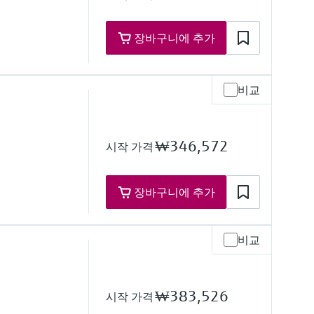
'')
장바구니에 추가
비교
re range
 to 320 °F),
374 °F)
₩346,572
시작 가격
tomated calibration
h on request
')
장바구니에 추가
비교
re range
₩383,526
시작 가격
h on request
'')