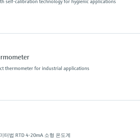
 self-calibration technology for hygienic applications
up to 600,00 mm (23,62
Operating temperatu
Pt100:
-40 °C to 160 °C (-40 °F
ermometer
optional up to 190 °C (
reference point for au
 thermometer for industrial applications
Max. immersion lengt
up to 900.00 mm (35.4'
Operating temperatu
PT 100:
-50 °C ...200 °C
(-58 °F ...392 °F)
Max. immersion lengt
법 RTD 4-20mA 소형 온도계
up to 600,00 mm (23,62