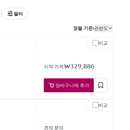
필터
정렬 기준:
관련도
비교
₩329,886
시작 가격
장바구니에 추가
비교
re range
견적 문의
h on request