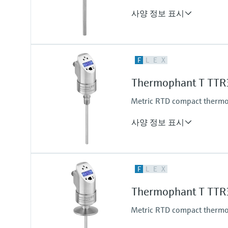
at 20 °C: 100 bar (1.450 psi)
사양 정보 표시
Accuracy
F
L
E
X
class A acc. to IEC 60751
Response time
Thermophant T TTR3
t50 = 1 s
t90 = 2 s
Metric RTD compact thermom
Max. process pressure (static)
at 20 °C: 100 bar (1.450 psi)
사양 정보 표시
Accuracy
F
L
E
X
-50...75 °C: <0,5 K
(-58...167 °F: <0,9 °F)
Thermophant T TTR3
75...150 °C: <0,65 K
(167...302 °F: <1,2 °F)
Metric RTD compact thermom