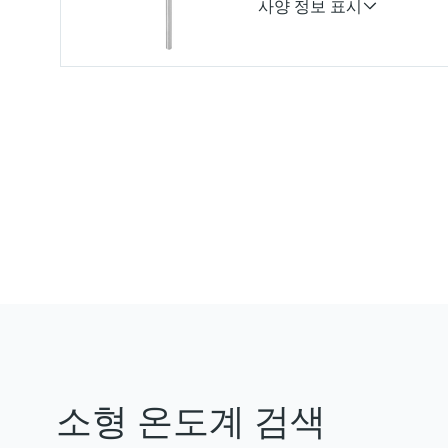
사양 정보 표시
Accuracy
-50...75 °C: <0,5 K
(-58...167 °F: <0,9 °F)
75...150 °C: <0,65 K
(167...302 °F: <1,2 °F)
소형 온도계 검색