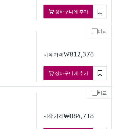
장바구니에 추가
비교
re range
₩812,376
시작 가격
h on request
'')
장바구니에 추가
비교
re range
°F)
₩884,718
시작 가격