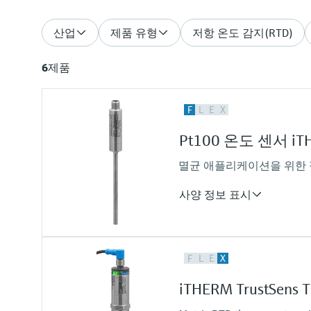
산업
제품 유형
저항 온도 감지(RTD)
6
제품
F
L
E
X
Pt100 온도 센서 iTH
멸균 애플리케이션을 위한 정
사양 정보 표시
Accuracy
F
L
E
X
class A acc. to IEC 60751
Response time
iTHERM TrustSens 
t50 = 1 s
t90 = 1.5 s