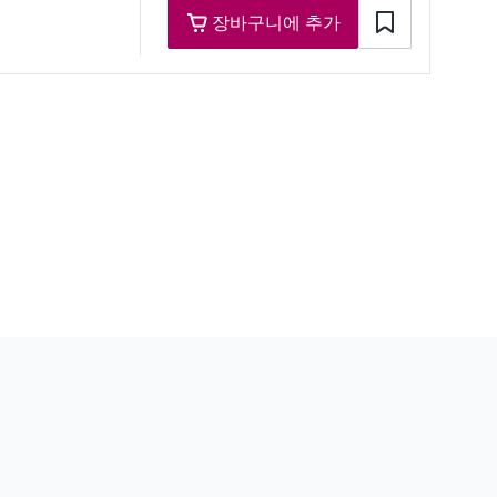
장바구니에 추가
re range
°F)