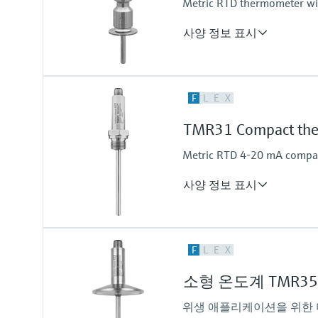
Metric RTD thermometer with
Max. process pressure (static)
at 20 °C: 50 bar (725 psi)
사양 정보 표시
Response time
F
L
E
X
t50 = 2.5 s
t90 = 5.4 s
TMR31 Compact th
Max. process pressure (static)
at 20 °C: 40 bar (580 psi)
Metric RTD 4-20 mA compact
사양 정보 표시
Accuracy
F
L
E
X
class A acc. to IEC 60751
Response time
소형 온도계 TMR35
t50 = 1 s
t90 = 2 s
위생 애플리케이션을 위한 미터
Max. process pressure (static)