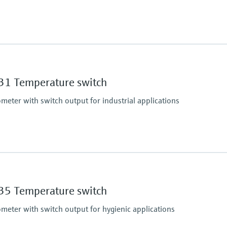
Operating temperatu
PT 100:
-50 °C ...200 °C
1 Temperature switch
(-58 °F ...392 °F)
Max. immersion lengt
eter with switch output for industrial applications
up to 600,00 mm (23,62
Operating temperatu
-50...150 °C (-58...302 
5 Temperature switch
eter with switch output for hygienic applications