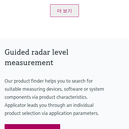
Rope probe > 15 m (49ft):
더 보기
+/- 10 mm (0,39 in)
Process temperature
-40...+150 °C
(-40...+302 °F)
Process pressure / max. overpressure limit
Vacuum...16 bar
(Vacuum...232 psi)
Guided radar level
Max. measurement distance
Rod:
measurement
4 m (13 ft) Min DK>1.4
Rope:
20 m...25 m (66 ft...82 ft) Min DK >1.4;
Our product finder helps you to search for
25 m...30 m (82ft...98 ft) Min DK >1.6;
30 m...45 m (98ft...148 ft) Min DK>1,9
suitable measuring devices, software or system
Main wetted parts
components via product characteristics.
Rod probe:
316Ti, 316L, PEEK, PPS
Applicator leads you through an individual
Rope probe:
product selection via application parameters.
304, 316, 316Ti, 316L, PEEK, PPS, PA