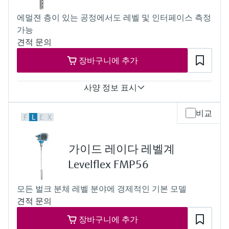
Process temperature
에멀젼 층이 있는 공정에서도 레벨 및 인터페이스 측정
XT: -196...+280 °C
가능
(-321...+536 °F)
HT: -196...+450 °C
견적 문의
(-321...+842 °F)
장바구니에 추가
Process pressure / max. overpressure limit
Vacuum...400 bar
(Vacuum...5800 psi)
사양 정보 표시
Max. measurement distance
Rod:
Accuracy
10 m (33 ft) Min DK>1.6
비교
F
L
E
X
Rod probe :
Rope:
+/- 2 mm (0.08 in)
25 m...30 m (82 ft...98 ft) Min DK>1.6;
Rope probe:
30 m...45 m (98 ft...148 ft) Min DK >1,9
가이드 레이다 레벨계
+/- 2 mm (0.08 in)
Coaxial probe: 6 m (20 ft) Min DK>1.4
Coaxial probe:
Levelflex FMP56
Main wetted parts
+/- 2 mm (0.08 in)
Rod probe:
Process temperature
304, 316L, Alloy C, Ceramic
모든 벌크 분체 레벨 분야에 경제적인 기본 모델
-40...+200 °C
Rope probe:
견적 문의
(-40...+392 °F)
304, 316, 316L, Alloy C, Ceramic
Process pressure / max. overpressure limit
Coaxial probe:
장바구니에 추가
Vacuum...40 bar
304, 316L, Alloy C, Ceramic