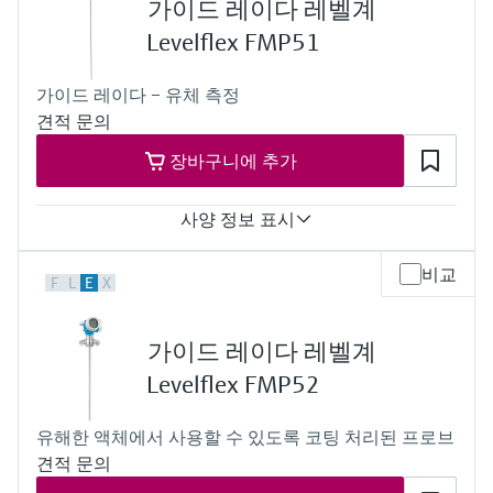
가이드 레이다 레벨계
압력을 이용한 레벨 측정
-20...+80 °C
Device Viewer
Memosens 기술
(-4...+176 °F)
Levelflex FMP51
Find product-specific information and
Process pressure / max. overpressure limit
모두 쇼핑하기
documentation
Vacuum...6 bar,
모두 쇼핑하기
가이드 레이다 – 유체 측정
(Vacuum...87 psi)
스페어 파트 검색
견적 문의
Max. measurement distance
Rod: 4 m (13 ft) Min DK>1.6
신속한 계기 교체 및 수리를 위해 제품의 루
장바구니에 추가
Rope: 12 m (40 ft) Min DK>1.6
트, 혹은 오더 코드를 통해 스페어 파트를 검
Main wetted parts
색하고 계기의 세부 사항, 도면 및 조립 매뉴
Rod probe: 316L, PPS, Viton
얼에 손쉽게 액세스해 보시기 바랍니다.
사양 정보 표시
Rope probe: 316, PPS, Viton
Accuracy
비교
F
L
E
X
Rod probe :+/- 2 mm (0.08 in)
Rope probe <= 15 m (49 ft): +/- 2 mm (0.08 in)
Rope probe > 15 m (49 ft): +/- 10 mm (0.39 in)
가이드 레이다 레벨계
Coaxial probe: +/- 2 mm (0.08 in)
Process temperature
Levelflex FMP52
-50...+200 °C
(-58...+392 °F)
유해한 액체에서 사용할 수 있도록 코팅 처리된 프로브
Process pressure / max. overpressure limit
견적 문의
Vacuum...40 bar
(Vacuum...580 psi)