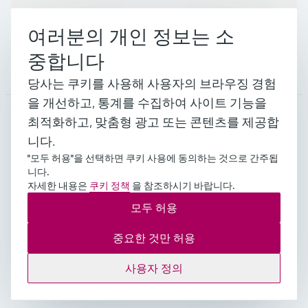
지원
여러분의 개인 정보는 소
중합니다
회사 소개
당사는 쿠키를 사용해 사용자의 브라우징 경험
을 개선하고, 통계를 수집하여 사이트 기능을
최적화하고, 맞춤형 광고 또는 콘텐츠를 제공합
KOR
•
한국인
니다.
"모두 허용"을 선택하면 쿠키 사용에 동의하는 것으로 간주됩
니다.
자세한 내용은
쿠키 정책
을 참조하시기 바랍니다.
Copyright © Endress+Hauser Group Services AG 대표이
사 : 김영석 주소 : 서울시 영등포구 여의공원로 101
모두 허용
CCMM 빌딩 사업자등록번호 : 109-81-52541 통신판매
업신고 : 2018-서울영등포-0400호
중요한 것만 허용
임프린트
이용 약관
Data Protection
법적 일반 약관
사용자 정의