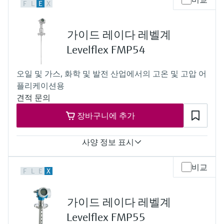
F
L
E
X
Rod probe:+/- 2 mm (0.08 in)
Main wetted parts
Process temperature
Rod probe:
-20...+150 °C
304, 304L, 316L, PTFE, PFA
가이드 레이다 레벨계
(-4...+302 °F)
Rope probe:
Process pressure / max. overpressure limit
Levelflex FMP54
304, 304L, 316, 316L, PTFE, PFA
Vacuum...16 bar
(Vacuum...232 psi)
오일 및 가스, 화학 및 발전 산업에서의 고온 및 고압 어
Max. measurement distance
플리케이션용
Rod: 6 m (20 ft)
Min DK>1.6
견적 문의
Main wetted parts
장바구니에 추가
Rod probe:
304, 304L, 316L, PEEK
사양 정보 표시
Accuracy
비교
F
L
E
X
Rod probe: +/- 2 mm (0.08 in)
Rope probe <= 15 m (49 ft):
+/- 2 mm (0.08 in)
가이드 레이다 레벨계
Rope probe > 15 m (49 ft):
+/- 10 mm (0.39 in)
Levelflex FMP55
Coaxial probe: +/- 2 mm (0.08 in)