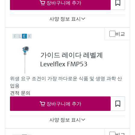
장바구니에 추가
Max. measurement distance
Rod: 10 m (33 ft) Min DK>1.6
Rope: 25 m...30 m (82ft...98 ft) Min DK>1.6;
사양 정보 표시
30m...45 m (98ft...148 ft) Min DK>1,9
Coaxial probe: 6 m (20 ft) Min DK>1.4
Accuracy
비교
Main wetted parts
F
L
E
X
Rod probe :+/- 2 mm (0.08 in)
Rod probe:
Rope probe <= 15 m (49 ft):
316L, Alloy C, Ceramic
+/- 2 mm (0.08 in)
Rope probe:
가이드 레이다 레벨계
Rope probe > 15 m (49 ft):
316, 316L, Alloy C, Ceramic
+/- 10 mm (0.39 in)
Levelflex FMP53
Coaxial probe:
Process temperature
316L, Alloy C, Ceramic, PFA
-50...+200 °C
위생 요구 조건이 가장 까다로운 식품 및 생명 과학 산
(-58...+392 °F)
업용
Process pressure / max. overpressure limit
Vacuum...40 bar
견적 문의
(Vacuum...580 psi)
장바구니에 추가
Max. measurement distance
Rod:
4 m (13 ft) Min DK>1.6
사양 정보 표시
Rope:
25 m...30 m (82 ft...98 ft) Min DK>1.6;
Accuracy
30 m...45 m (98 ft...148 ft) Min DK>1,9
비교