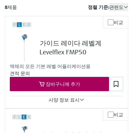
엔드레스하우저가 제공하는 교육 자료를 통
measurement
장치 구성 태블릿
Power & Energy
Endress+Hauser Optical Analysis
Job opportunities at
8
제품
정렬 기준:
관련도
해 역량을 강화하세요
화학적 특성의 광학 분석
Conductive level measurement
자동 용수 샘플러
온도 스위치
공기질 측정 계기
Netilion Device Viewer
커리어
지속 가능 경영
이벤트 & 트레이닝 찾기
Endress+Hauser SICK
모두 쇼핑하기
에너지 매니저 및 애플리케이션 매
Mining, Minerals & Metals
Endress+Hauser SICK
전시회 및 세미나
비교
F
L
E
X
Netilion IIoT
Float switch level measurement
TOC, COD & SAC analyzers
표면 온도계
연기 감지기
Netilion Water
관계사
니저
엔드레스하우저는 온/오프라인 세미나, 전시
유틸리티 - 스팀
회, 트레이닝 등 고객 여러분과의 원활한 소
소프트웨어
Radiometric level measurement
ORP sensors & transmitters
케이블 프로브
가시거리 측정 계기
통을 위해 다양한 채널을 제공합니다.
가이드 레이다 레벨계
서지 피뢰기
Levelflex FMP50
Paddle switch level measurement
Sludge level sensors & transmitters
멀티포인트 온도 센서
높이 초과 감지기
모두 쇼핑하기
모든 산업에 초점
제품 도구
액체의 모든 기본 레벨 어플리케이션용
Servo level measurement
Nutrient analyzers & sensors
모두 쇼핑하기
모두 쇼핑하기
견적 문의
산업재 시장에서의 지속 가능한 솔
쉽고 빠른 제품 검색
루션
장바구니에 추가
Electromechanical level
Analyzers for hardness, iron & more
다양한 필터를 통해 적합한 제품을 쉽고 빠르
measurement
게 검색해 보세요!
디지털화를 통한 프로세스 산업의
사양 정보 표시
프로세스 광도계
변화
어플리케이터
Microwave barrier level
Accuracy
비교
F
L
E
X
애플리케이션 파라미터를 사용하여 제품 검
Microwave transmission
Rod probe: +/- 2 mm (0.08 in)
measurement
정확한 의사결정을 보장하는 공정
색 및 사양 구성하기
Rope probe: +/- 2 mm (0.08 in)
measurement
Process temperature
투명성을 기반으로 한 운영 우수성