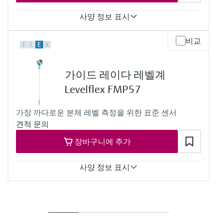
(Vacuum...580 psi)
Max. measurement distance
사양 정보 표시
Rod: 4 m (13 ft)
Min DK >1.4
Accuracy
비교
Rope: 10 m (33 ft)
F
L
E
X
Rope probe: +/- 2 mm (0.08 in)
Min DK >1.4
Process temperature
Coaxial: 6 m (20 ft)
–40...+120 °C
Min DK >1.4
가이드 레이다 레벨계
(–40...+248 °F)
Main wetted parts
Process pressure / max. overpressure limit
Levelflex FMP57
Rod probe:
Vacuum...16 bar
316L, PTFE, PFA
(Vacuum...232 psi)
Rope probe:
가장 까다로운 분체 레벨 측정을 위한 표준 센서
Max. measurement distance
316, 316L, PTFE, PFA
견적 문의
Rope: 12 m (40 ft)
Coaxial probe:
Min DK >1.4
316L, PTFE, PFA
장바구니에 추가
Main wetted parts
Rope probe:
304, 316, 316Ti, 316L, PEEK, PPS, PA
사양 정보 표시
Accuracy
Rod probe: +/- 2 mm (0.08 in)
Rope probe <= 15 m (49ft):
+/- 2 mm (0.08 in)