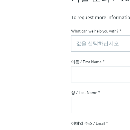
To request more information
What can we help you with?
*
값을 선택하십시오.
이름 / First Name
*
성 / Last Name
*
이메일 주소 / Email
*