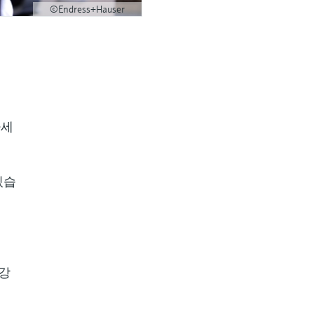
©Endress+Hauser
하세
있습
 강