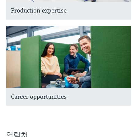
압력을 이용한 레벨 측정
Device Viewer
Memosens 기술
Production expertise
Find product-specific information and
모두 쇼핑하기
documentation
모두 쇼핑하기
스페어 파트 검색
신속한 계기 교체 및 수리를 위해 제품의 루
트, 혹은 오더 코드를 통해 스페어 파트를 검
색하고 계기의 세부 사항, 도면 및 조립 매뉴
얼에 손쉽게 액세스해 보시기 바랍니다.
Career opportunities
연락처