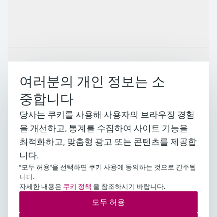
산업
지원
여러분의 개인 정보는 소
중합니다
회사 소개
당사는 쿠키를 사용해 사용자의 브라우징 경험
을 개선하고, 통계를 수집하여 사이트 기능을
최적화하고, 맞춤형 광고 또는 콘텐츠를 제공합
KOR
•
한국인
니다.
"모두 허용"을 선택하면 쿠키 사용에 동의하는 것으로 간주됩
니다.
Copyright © Endress+Hauser Group Services AG 대표이
자세한 내용은
쿠키 정책
을 참조하시기 바랍니다.
사 : 김영석 주소 : 서울시 영등포구 여의공원로 101
모두 허용
CCMM 빌딩 사업자등록번호 : 109-81-52541 통신판매