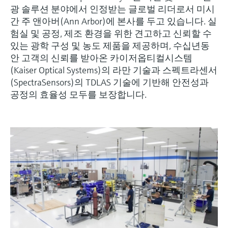
엔드레스하우저가 제공하는 교육 자료를 통
measurement
장치 구성 태블릿
Power & Energy
Endress+Hauser Optical Analysis
광 솔루션 분야에서 인정받는 글로벌 리더로서 미시
Job opportunities at
해 역량을 강화하세요
화학적 특성의 광학 분석
Conductive level measurement
자동 용수 샘플러
온도 스위치
공기질 측정 계기
Netilion Device Viewer
커리어
지속 가능 경영
이벤트 & 트레이닝 찾기
간 주 앤아버(Ann Arbor)에 본사를 두고 있습니다. 실
Endress+Hauser SICK
모두 쇼핑하기
에너지 매니저 및 애플리케이션 매
Mining, Minerals & Metals
Endress+Hauser SICK
험실 및 공정, 제조 환경을 위한 견고하고 신뢰할 수
전시회 및 세미나
Netilion IIoT
Float switch level measurement
TOC, COD & SAC analyzers
표면 온도계
연기 감지기
Netilion Water
관계사
있는 광학 구성 및 농도 제품을 제공하며, 수십년동
니저
엔드레스하우저는 온/오프라인 세미나, 전시
안 고객의 신뢰를 받아온 카이저옵티컬시스템
유틸리티 - 스팀
회, 트레이닝 등 고객 여러분과의 원활한 소
(Kaiser Optical Systems)의 라만 기술과 스펙트라센서
소프트웨어
Radiometric level measurement
ORP sensors & transmitters
케이블 프로브
가시거리 측정 계기
통을 위해 다양한 채널을 제공합니다.
서지 피뢰기
(SpectraSensors)의 TDLAS 기술에 기반해 안전성과
공정의 효율성 모두를 보장합니다.
Paddle switch level measurement
Sludge level sensors & transmitters
멀티포인트 온도 센서
높이 초과 감지기
모두 쇼핑하기
모든 산업에 초점
제품 도구
Servo level measurement
Nutrient analyzers & sensors
모두 쇼핑하기
모두 쇼핑하기
산업재 시장에서의 지속 가능한 솔
쉽고 빠른 제품 검색
루션
Electromechanical level
Analyzers for hardness, iron & more
다양한 필터를 통해 적합한 제품을 쉽고 빠르
measurement
게 검색해 보세요!
디지털화를 통한 프로세스 산업의
프로세스 광도계
변화
어플리케이터
Microwave barrier level
애플리케이션 파라미터를 사용하여 제품 검
Microwave transmission
measurement
정확한 의사결정을 보장하는 공정
색 및 사양 구성하기
measurement
투명성을 기반으로 한 운영 우수성