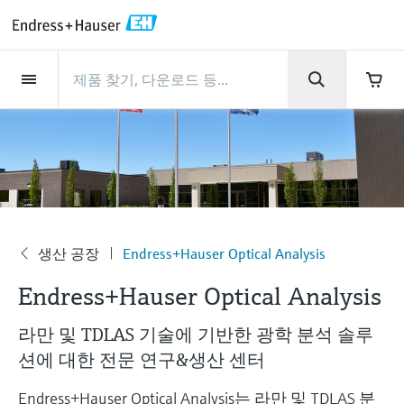
Back
Back
Back
Back
Back
Back
Back
Back
Back
Back
Back
Back
Back
Back
Back
Back
Back
Back
Back
Back
Back
Back
Back
Back
Back
Back
Back
Back
Back
Back
Back
Back
Back
Back
회사 소개
회사 소개
회사 소개
회사 소개
회사 소개
회사 소개
회사 소개
회사 소개
서비스
서비스
서비스
서비스
서비스
서비스
제품
제품
제품
제품
제품
제품
제품
제품
제품
제품
산업
산업
산업
산업
산업
산업
산업
산업
산업
지원
제품
Flow measurement
Level
액체 분석
온도 측정
Pressure
시스템 구성품
화학적 특성의 광학 분석
Netilion IIoT
서비스
프로젝트 및 시운전 서비스
서비스 지원 및 트레이닝
유지보수 서비스
성능 최적화 서비스
산업
지원
회사 소개
엔드레스하우저 소개
생산 공장
핵심 역량
뉴스 & 스토리
전시회 및 세미나
커리어
Flow measurement
전자 유량계
Radar level measurement
pH sensors & transmitters
Temperature transmitters
Absolute and gauge pressure
Data managers & data loggers
TDLAS 및 QF 분석기
Netilion Value
프로젝트 및 시운전 서비스
계기의 시운전 서비스
스마트 서포트
검증 서비스
측정 성능 분석
식음료 산업
서비스 지원
엔드레스하우저 소개
그룹 소개
Endress+Hauser Level+Pressure
공정 안전성
뉴스 & 스토리
트레이닝
Explore open positions
고객 지원 - 모든 서비스를 한눈에 확인해보
measurement
세요!
Level
코리올리스 질량 유량계
Vibronic point level detection
Conductivity sensors & transmitters
Industrial thermometers
프로세스 디스플레이 및 컨트롤 유
Raman 분광 분석기
Netilion Health
서비스 지원 및 트레이닝
산업 프로젝트 관리 서비스
원격 자산 모니터링
On-site calibration services
검교정 주기 최적화
Water, Wastewater & Waste
생산 공장
한국엔드레스하우저
Endress+Hauser Flow
Cybersecurity
모든 기사
세미나
채용 기회
차압 변환기를 사용한 연속 압력 측
닛
자료 다운로드
액체 분석
초음파 유량계
Guided radar level measurement
Turbidity sensors & transmitters
써모웰
배출 모니터링 솔루션
Netilion Analytics
유지보수 서비스
워런티 연장
프로세스 계측 교육 과정
예방 유지보수 서비스
동적 설치 자산 분석
Oil & Gas / Marine
핵심 역량
2024년 경영성과
Endress+Hauser Liquid Analysis
공정 자동화 프로젝트
보도자료
전시회
정
생산 공장
Endress+Hauser Optical Analysis
More job opportunities
각종 운영 매뉴얼과 브로셔, 소프트웨어 업데
회
전원 공급 장치 및 배리어
이트 사항, 동영상, 인증서를 비롯한 다양한
Endress+Hauser Optical Analysis
사
온도 측정
볼텍스 유량계
Ultrasonic level measurement
Chlorine sensors & transmitters
고온 온도계
입자 측정 계기
Netilion Library
성능 최적화 서비스
수리 서비스
Life Sciences
고객 성공 사례
그룹 경영
Endress+Hauser
My Endress+Hauser
엔드레스하우저 스토리
웨비나
자료를 다운로드 받으실 수 있습니다.
모두 쇼핑하기
Job opportunities at Analytik Jena
소
WirelessHART 솔루션
Temperature+System Products
개
라만 및 TDLAS 기술에 기반한 광학 분석 솔루
배우기
Pressure
열 질량식 유량계
Capacitance level measurement
Oxygen sensors & transmitters
위생 온도계
디지털 분석기 솔루션
Netilion Inventory
View all
화학: 지속가능한 성공을 위한 파
뉴스 & 스토리
연혁
전자 구매 시스템의 통합
미디어 라이브러리
서밋
Job opportunities with Innovative
션에 대한 전문 연구&생산 센터
게이트웨이 및 모뎀
트너십
Endress+Hauser Digital Solutions
Sensor Technology IST AG
교육 자료
시스템 구성품
Differential pressure flow
Hydrostatic level measurement
Laboratory instruments
소형 온도계
프로세스 가스 분석기
Netilion Connect
전시회 및 세미나
기업 문화와 가치
프레스 이벤트
네트워킹
Endress+Hauser Optical Analysis는 라만 및 TDLAS 분