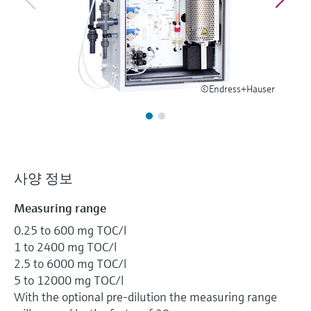
압력을 이용한 레벨 측정
Device Viewer
Memosens 기술
Find product-specific information and
모두 쇼핑하기
documentation
모두 쇼핑하기
스페어 파트 검색
©Endress+Hauser
신속한 계기 교체 및 수리를 위해 제품의 루
트, 혹은 오더 코드를 통해 스페어 파트를 검
색하고 계기의 세부 사항, 도면 및 조립 매뉴
얼에 손쉽게 액세스해 보시기 바랍니다.
사양 정보
Measuring range
0.25 to 600 mg TOC/l
1 to 2400 mg TOC/l
2.5 to 6000 mg TOC/l
5 to 12000 mg TOC/l
With the optional pre-dilution the measuring range