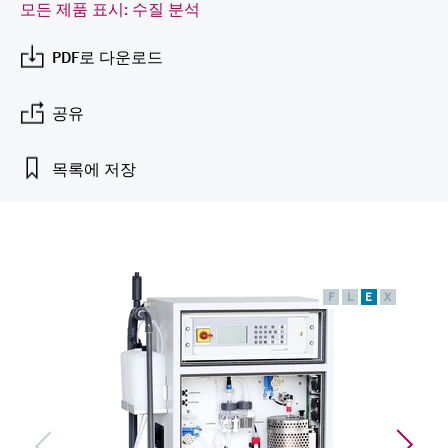
엔드레스하우저가 제공하는 교육 자료를 통
모든 제품 표시: 수질 분석
measurement
장치 구성 태블릿
Power & Energy
Endress+Hauser Optical Analysis
Job opportunities at
해 역량을 강화하세요
화학적 특성의 광학 분석
Conductive level measurement
자동 용수 샘플러
온도 스위치
공기질 측정 계기
Netilion Device Viewer
커리어
지속 가능 경영
이벤트 & 트레이닝 찾기
Endress+Hauser SICK
PDF로 다운로드
모두 쇼핑하기
에너지 매니저 및 애플리케이션 매
Mining, Minerals & Metals
Endress+Hauser SICK
전시회 및 세미나
Netilion IIoT
Float switch level measurement
TOC, COD & SAC analyzers
표면 온도계
연기 감지기
Netilion Water
관계사
니저
엔드레스하우저는 온/오프라인 세미나, 전시
공유
유틸리티 - 스팀
회, 트레이닝 등 고객 여러분과의 원활한 소
소프트웨어
Radiometric level measurement
ORP sensors & transmitters
케이블 프로브
가시거리 측정 계기
통을 위해 다양한 채널을 제공합니다.
서지 피뢰기
목록에 저장
Paddle switch level measurement
Sludge level sensors & transmitters
멀티포인트 온도 센서
높이 초과 감지기
모두 쇼핑하기
모든 산업에 초점
제품 도구
Servo level measurement
Nutrient analyzers & sensors
모두 쇼핑하기
모두 쇼핑하기
산업재 시장에서의 지속 가능한 솔
쉽고 빠른 제품 검색
루션
Electromechanical level
Analyzers for hardness, iron & more
F
L
E
X
다양한 필터를 통해 적합한 제품을 쉽고 빠르
measurement
게 검색해 보세요!
디지털화를 통한 프로세스 산업의
프로세스 광도계
변화
어플리케이터
Microwave barrier level
애플리케이션 파라미터를 사용하여 제품 검
Microwave transmission
measurement
정확한 의사결정을 보장하는 공정
색 및 사양 구성하기
measurement
투명성을 기반으로 한 운영 우수성