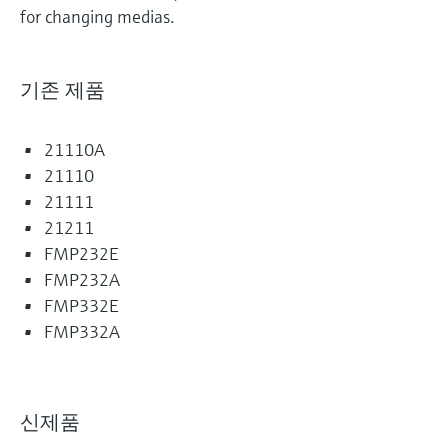
for changing medias.
기존 제품
21110A
21110
21111
21211
FMP232E
FMP232A
FMP332E
FMP332A
신제품