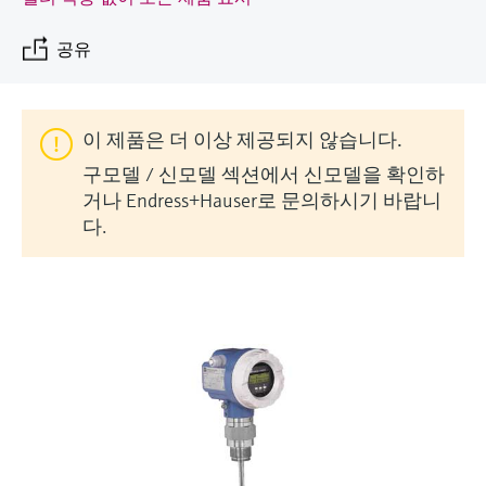
엔드레스하우저가 제공하는 교육 자료를 통
measurement
장치 구성 태블릿
Power & Energy
Endress+Hauser Optical Analysis
Job opportunities at
해 역량을 강화하세요
화학적 특성의 광학 분석
Conductive level measurement
자동 용수 샘플러
온도 스위치
공기질 측정 계기
Netilion Device Viewer
커리어
지속 가능 경영
이벤트 & 트레이닝 찾기
공유
Endress+Hauser SICK
모두 쇼핑하기
에너지 매니저 및 애플리케이션 매
Mining, Minerals & Metals
Endress+Hauser SICK
전시회 및 세미나
Netilion IIoT
Float switch level measurement
TOC, COD & SAC analyzers
표면 온도계
연기 감지기
Netilion Water
관계사
니저
엔드레스하우저는 온/오프라인 세미나, 전시
유틸리티 - 스팀
회, 트레이닝 등 고객 여러분과의 원활한 소
이 제품은 더 이상 제공되지 않습니다.
소프트웨어
Radiometric level measurement
ORP sensors & transmitters
케이블 프로브
가시거리 측정 계기
통을 위해 다양한 채널을 제공합니다.
서지 피뢰기
구모델 / 신모델 섹션에서 신모델을 확인하
거나 Endress+Hauser로 문의하시기 바랍니
Paddle switch level measurement
Sludge level sensors & transmitters
멀티포인트 온도 센서
높이 초과 감지기
모두 쇼핑하기
모든 산업에 초점
다.
제품 도구
Servo level measurement
Nutrient analyzers & sensors
모두 쇼핑하기
모두 쇼핑하기
산업재 시장에서의 지속 가능한 솔
쉽고 빠른 제품 검색
루션
Electromechanical level
Analyzers for hardness, iron & more
다양한 필터를 통해 적합한 제품을 쉽고 빠르
measurement
게 검색해 보세요!
디지털화를 통한 프로세스 산업의
프로세스 광도계
변화
어플리케이터
Microwave barrier level
애플리케이션 파라미터를 사용하여 제품 검
Microwave transmission
measurement
정확한 의사결정을 보장하는 공정
색 및 사양 구성하기
measurement
투명성을 기반으로 한 운영 우수성