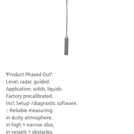
압력을 이용한 레벨 측정
Device Viewer
Memosens 기술
Find product-specific information and
모두 쇼핑하기
documentation
모두 쇼핑하기
스페어 파트 검색
신속한 계기 교체 및 수리를 위해 제품의 루
트, 혹은 오더 코드를 통해 스페어 파트를 검
색하고 계기의 세부 사항, 도면 및 조립 매뉴
얼에 손쉽게 액세스해 보시기 바랍니다.
"Product Phased Out".
Level, radar, guided.
Application: solids, liquids.
Factory precalibrated.
Incl. Setup-/diagnostic software.
:: Reliable measuring:
in dusty atmosphere,
in high + narrow silos,
in vessels + obstacles,