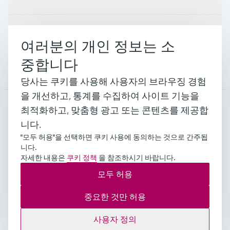
지원
여러분의 개인 정보는 소
중합니다
회사 소개
당사는 쿠키를 사용해 사용자의 브라우징 경험
을 개선하고, 통계를 수집하여 사이트 기능을
최적화하고, 맞춤형 광고 또는 콘텐츠를 제공합
KOR
•
한국인
니다.
"모두 허용"을 선택하면 쿠키 사용에 동의하는 것으로 간주됩
니다.
자세한 내용은
쿠키 정책
을 참조하시기 바랍니다.
Copyright © Endress+Hauser Group Services AG 대표이
사 : 김영석 주소 : 서울시 영등포구 여의공원로 101
모두 허용
CCMM 빌딩 사업자등록번호 : 109-81-52541 통신판매
업신고 : 2018-서울영등포-0400호
중요한 것만 허용
임프린트
이용 약관
Data Protection
법적 일반 약관
사용자 정의