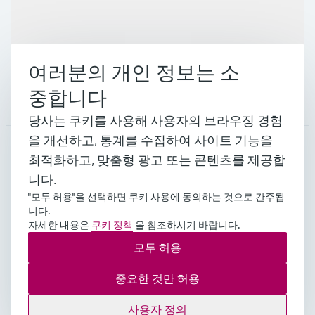
지원
여러분의 개인 정보는 소
중합니다
회사 소개
당사는 쿠키를 사용해 사용자의 브라우징 경험
을 개선하고, 통계를 수집하여 사이트 기능을
최적화하고, 맞춤형 광고 또는 콘텐츠를 제공합
KOR
•
한국인
니다.
"모두 허용"을 선택하면 쿠키 사용에 동의하는 것으로 간주됩
니다.
Copyright © Endress+Hauser Group Services AG 대표이
자세한 내용은
쿠키 정책
을 참조하시기 바랍니다.
사 : 김영석 주소 : 서울시 영등포구 여의공원로 101
모두 허용
CCMM 빌딩 사업자등록번호 : 109-81-52541 통신판매
업신고 : 2018-서울영등포-0400호
중요한 것만 허용
임프린트
이용 약관
Data Protection
법적 일반 약관
사용자 정의