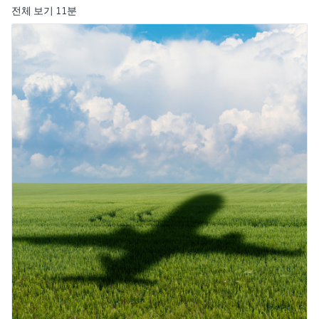
엔드레스하우저가 제공하는 교육 자료를 통
measurement
장치 구성 태블릿
Power & Energy
Endress+Hauser Optical Analysis
전체 보기 11분
Job opportunities at
해 역량을 강화하세요
화학적 특성의 광학 분석
Conductive level measurement
자동 용수 샘플러
온도 스위치
공기질 측정 계기
Netilion Device Viewer
커리어
지속 가능 경영
이벤트 & 트레이닝 찾기
Endress+Hauser SICK
모두 쇼핑하기
에너지 매니저 및 애플리케이션 매
Mining, Minerals & Metals
Endress+Hauser SICK
전시회 및 세미나
Netilion IIoT
Float switch level measurement
TOC, COD & SAC analyzers
표면 온도계
연기 감지기
Netilion Water
관계사
니저
엔드레스하우저는 온/오프라인 세미나, 전시
유틸리티 - 스팀
회, 트레이닝 등 고객 여러분과의 원활한 소
소프트웨어
Radiometric level measurement
ORP sensors & transmitters
케이블 프로브
가시거리 측정 계기
통을 위해 다양한 채널을 제공합니다.
서지 피뢰기
Paddle switch level measurement
Sludge level sensors & transmitters
멀티포인트 온도 센서
높이 초과 감지기
모두 쇼핑하기
모든 산업에 초점
제품 도구
Servo level measurement
Nutrient analyzers & sensors
모두 쇼핑하기
모두 쇼핑하기
산업재 시장에서의 지속 가능한 솔
쉽고 빠른 제품 검색
루션
Electromechanical level
Analyzers for hardness, iron & more
다양한 필터를 통해 적합한 제품을 쉽고 빠르
measurement
게 검색해 보세요!
디지털화를 통한 프로세스 산업의
프로세스 광도계
변화
어플리케이터
Microwave barrier level
애플리케이션 파라미터를 사용하여 제품 검
Microwave transmission
measurement
정확한 의사결정을 보장하는 공정
색 및 사양 구성하기
measurement
투명성을 기반으로 한 운영 우수성