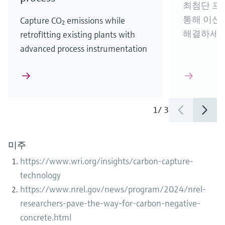
최첨단 프
통해 이산
Capture CO₂ emissions while
해결하세요
retrofitting existing plants with
advanced process instrumentation
1
/
3
미주
https://www.wri.org/insights/carbon-capture-
technology
https://www.nrel.gov/news/program/2024/nrel-
researchers-pave-the-way-for-carbon-negative-
concrete.html