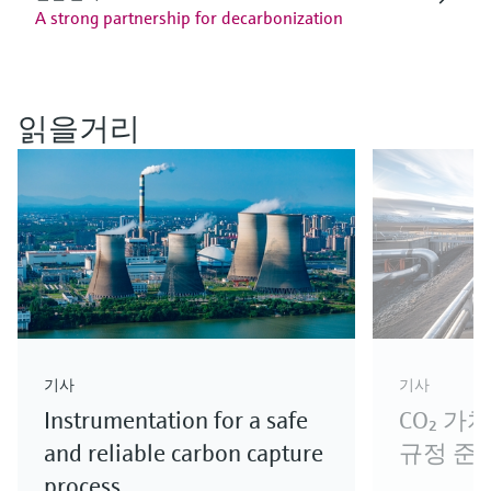
A strong partnership for decarbonization
읽을거리
기사
기사
Instrumentation for a safe
CO₂ 가
and reliable carbon capture
규정 준
process