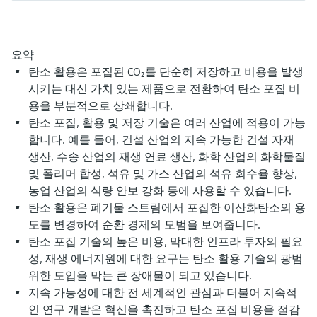
압력을 이용한 레벨 측정
Device Viewer
Memosens 기술
Find product-specific information and
모두 쇼핑하기
documentation
요약
모두 쇼핑하기
탄소 활용은 포집된 CO₂를 단순히 저장하고 비용을 발생
스페어 파트 검색
시키는 대신 가치 있는 제품으로 전환하여 탄소 포집 비
신속한 계기 교체 및 수리를 위해 제품의 루
용을 부분적으로 상쇄합니다.
트, 혹은 오더 코드를 통해 스페어 파트를 검
색하고 계기의 세부 사항, 도면 및 조립 매뉴
탄소 포집, 활용 및 저장 기술은 여러 산업에 적용이 가능
얼에 손쉽게 액세스해 보시기 바랍니다.
합니다. 예를 들어, 건설 산업의 지속 가능한 건설 자재
생산, 수송 산업의 재생 연료 생산, 화학 산업의 화학물질
및 폴리머 합성, 석유 및 가스 산업의 석유 회수율 향상,
농업 산업의 식량 안보 강화 등에 사용할 수 있습니다.
탄소 활용은 폐기물 스트림에서 포집한 이산화탄소의 용
도를 변경하여 순환 경제의 모범을 보여줍니다.
탄소 포집 기술의 높은 비용, 막대한 인프라 투자의 필요
성, 재생 에너지원에 대한 요구는 탄소 활용 기술의 광범
위한 도입을 막는 큰 장애물이 되고 있습니다.
지속 가능성에 대한 전 세계적인 관심과 더불어 지속적
인 연구 개발은 혁신을 촉진하고 탄소 포집 비용을 절감