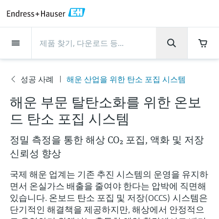
Back
Back
Back
Back
Back
Back
Back
Back
Back
Back
Back
Back
Back
Back
Back
Back
Back
Back
Back
Back
Back
Back
Back
Back
Back
Back
Back
Back
Back
Back
Back
Back
Back
Back
회사 소개
회사 소개
회사 소개
회사 소개
회사 소개
회사 소개
회사 소개
회사 소개
서비스
서비스
서비스
서비스
서비스
서비스
제품
제품
제품
제품
제품
제품
제품
제품
제품
제품
산업
산업
산업
산업
산업
산업
산업
산업
산업
지원
제품
Flow measurement
Level
액체 분석
온도 측정
Pressure
시스템 구성품
화학적 특성의 광학 분석
Netilion IIoT
서비스
프로젝트 및 시운전 서비스
서비스 지원 및 트레이닝
유지보수 서비스
성능 최적화 서비스
산업
지원
회사 소개
엔드레스하우저 소개
생산 공장
핵심 역량
뉴스 & 스토리
전시회 및 세미나
커리어
성공 사례
해운 산업을 위한 탄소 포집 시스템
Flow measurement
전자 유량계
Radar level measurement
pH sensors & transmitters
Temperature transmitters
Absolute and gauge pressure
Data managers & data loggers
TDLAS 및 QF 분석기
Netilion Value
프로젝트 및 시운전 서비스
계기의 시운전 서비스
스마트 서포트
검증 서비스
측정 성능 분석
식음료 산업
서비스 지원
엔드레스하우저 소개
그룹 소개
Endress+Hauser Level+Pressure
공정 안전성
뉴스 & 스토리
트레이닝
Explore open positions
회
고객 지원 - 모든 서비스를 한눈에 확인해보
measurement
해운 부문 탈탄소화를 위한 온보
사
세요!
Level
코리올리스 질량 유량계
Vibronic point level detection
Conductivity sensors & transmitters
Industrial thermometers
프로세스 디스플레이 및 컨트롤 유
Raman 분광 분석기
Netilion Health
서비스 지원 및 트레이닝
산업 프로젝트 관리 서비스
원격 자산 모니터링
On-site calibration services
검교정 주기 최적화
Water, Wastewater & Waste
생산 공장
한국엔드레스하우저
Endress+Hauser Flow
Cybersecurity
모든 기사
세미나
채용 기회
소
드 탄소 포집 시스템
개
차압 변환기를 사용한 연속 압력 측
닛
자료 다운로드
액체 분석
초음파 유량계
Guided radar level measurement
Turbidity sensors & transmitters
써모웰
배출 모니터링 솔루션
Netilion Analytics
유지보수 서비스
워런티 연장
프로세스 계측 교육 과정
예방 유지보수 서비스
동적 설치 자산 분석
Oil & Gas / Marine
핵심 역량
2024년 경영성과
Endress+Hauser Liquid Analysis
공정 자동화 프로젝트
보도자료
전시회
정
정밀 측정을 통한 해상 CO₂ 포집, 액화 및 저장
More job opportunities
각종 운영 매뉴얼과 브로셔, 소프트웨어 업데
전원 공급 장치 및 배리어
이트 사항, 동영상, 인증서를 비롯한 다양한
신뢰성 향상
온도 측정
볼텍스 유량계
Ultrasonic level measurement
Chlorine sensors & transmitters
고온 온도계
입자 측정 계기
Netilion Library
성능 최적화 서비스
수리 서비스
Life Sciences
고객 성공 사례
그룹 경영
Endress+Hauser
My Endress+Hauser
엔드레스하우저 스토리
웨비나
자료를 다운로드 받으실 수 있습니다.
모두 쇼핑하기
Job opportunities at Analytik Jena
WirelessHART 솔루션
Temperature+System Products
국제 해운 업계는 기존 추진 시스템의 운영을 유지하
배우기
Pressure
열 질량식 유량계
Capacitance level measurement
Oxygen sensors & transmitters
위생 온도계
디지털 분석기 솔루션
Netilion Inventory
View all
화학: 지속가능한 성공을 위한 파
뉴스 & 스토리
연혁
전자 구매 시스템의 통합
미디어 라이브러리
서밋
면서 온실가스 배출을 줄여야 한다는 압박에 직면해
Job opportunities with Innovative
있습니다. 온보드 탄소 포집 및 저장(OCCS) 시스템은
게이트웨이 및 모뎀
트너십
Endress+Hauser Digital Solutions
Sensor Technology IST AG
단기적인 해결책을 제공하지만, 해상에서 안정적으
교육 자료
시스템 구성품
Differential pressure flow
Hydrostatic level measurement
Laboratory instruments
소형 온도계
프로세스 가스 분석기
Netilion Connect
전시회 및 세미나
기업 문화와 가치
프레스 이벤트
네트워킹