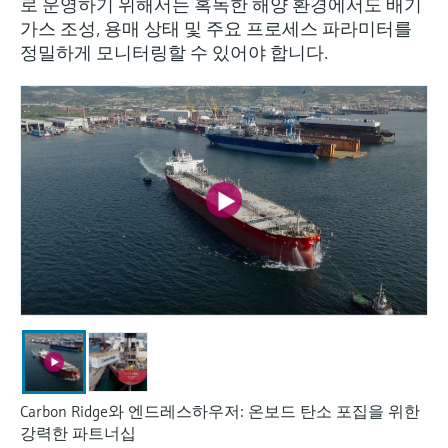
로 운영하기 위해서는 혹독한 해양 환경에서도 배기
엔드레스하우저가 제공하는 교육 자료를 통
measurement
장치 구성 태블릿
Power & Energy
Endress+Hauser Optical Analysis
Job opportunities at
가스 조성, 용매 상태 및 주요 프로세스 파라미터를
해 역량을 강화하세요
화학적 특성의 광학 분석
Conductive level measurement
자동 용수 샘플러
온도 스위치
공기질 측정 계기
Netilion Device Viewer
커리어
지속 가능 경영
이벤트 & 트레이닝 찾기
Endress+Hauser SICK
정밀하게 모니터링할 수 있어야 합니다.
모두 쇼핑하기
에너지 매니저 및 애플리케이션 매
Mining, Minerals & Metals
Endress+Hauser SICK
전시회 및 세미나
Netilion IIoT
Float switch level measurement
TOC, COD & SAC analyzers
표면 온도계
연기 감지기
Netilion Water
관계사
니저
엔드레스하우저는 온/오프라인 세미나, 전시
유틸리티 - 스팀
회, 트레이닝 등 고객 여러분과의 원활한 소
소프트웨어
Radiometric level measurement
ORP sensors & transmitters
케이블 프로브
가시거리 측정 계기
통을 위해 다양한 채널을 제공합니다.
서지 피뢰기
Paddle switch level measurement
Sludge level sensors & transmitters
멀티포인트 온도 센서
높이 초과 감지기
모두 쇼핑하기
모든 산업에 초점
제품 도구
Servo level measurement
Nutrient analyzers & sensors
모두 쇼핑하기
모두 쇼핑하기
산업재 시장에서의 지속 가능한 솔
쉽고 빠른 제품 검색
루션
Electromechanical level
Analyzers for hardness, iron & more
다양한 필터를 통해 적합한 제품을 쉽고 빠르
measurement
게 검색해 보세요!
디지털화를 통한 프로세스 산업의
프로세스 광도계
변화
어플리케이터
Microwave barrier level
애플리케이션 파라미터를 사용하여 제품 검
Microwave transmission
measurement
Carbon Ridge와 엔드레스하우저: 온보드 탄소 포집을 위한
정확한 의사결정을 보장하는 공정
색 및 사양 구성하기
measurement
강력한 파트너십
투명성을 기반으로 한 운영 우수성