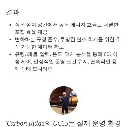
압력을 이용한 레벨 측정
Device Viewer
Memosens 기술
결과
Find product-specific information and
모두 쇼핑하기
documentation
모두 쇼핑하기
작은 설치 공간에서 높은 에너지 효율로 탁월한
스페어 파트 검색
포집 효율 제공
신속한 계기 교체 및 수리를 위해 제품의 루
변화하는 규정 준수, 투명한 탄소 회계를 위한 추
트, 혹은 오더 코드를 통해 스페어 파트를 검
적 가능한 데이터 확보
색하고 계기의 세부 사항, 도면 및 조립 매뉴
유량, 레벨, 압력, 온도, 액체 분석을 통해 CO₂ 이
얼에 손쉽게 액세스해 보시기 바랍니다.
송 제어, 안정적인 운영 조건 유지, 연속적인 용
매 상태 모니터링
"Carbon Ridge의 OCCS는 실제 운영 환경