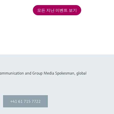
모든 지난 이벤트 보기
 Communication and Group Media Spokesman, global
+41 61 715 7722