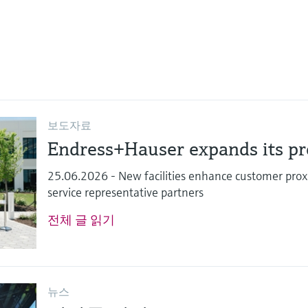
보도자료
Endress+Hauser expands its pre
25.06.2026 - New facilities enhance customer proxi
service representative partners
전체 글 읽기
뉴스