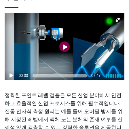
엔드레스하우저가 제공하는 교육 자료를 통
measurement
장치 구성 태블릿
Power & Energy
Endress+Hauser Optical Analysis
Job opportunities at
해 역량을 강화하세요
화학적 특성의 광학 분석
Conductive level measurement
자동 용수 샘플러
온도 스위치
공기질 측정 계기
Netilion Device Viewer
커리어
지속 가능 경영
이벤트 & 트레이닝 찾기
Endress+Hauser SICK
모두 쇼핑하기
에너지 매니저 및 애플리케이션 매
Mining, Minerals & Metals
Endress+Hauser SICK
전시회 및 세미나
Netilion IIoT
Float switch level measurement
TOC, COD & SAC analyzers
표면 온도계
연기 감지기
Netilion Water
관계사
니저
엔드레스하우저는 온/오프라인 세미나, 전시
유틸리티 - 스팀
회, 트레이닝 등 고객 여러분과의 원활한 소
소프트웨어
Radiometric level measurement
ORP sensors & transmitters
케이블 프로브
가시거리 측정 계기
통을 위해 다양한 채널을 제공합니다.
서지 피뢰기
Paddle switch level measurement
Sludge level sensors & transmitters
멀티포인트 온도 센서
높이 초과 감지기
모두 쇼핑하기
모든 산업에 초점
제품 도구
Servo level measurement
Nutrient analyzers & sensors
모두 쇼핑하기
모두 쇼핑하기
산업재 시장에서의 지속 가능한 솔
00:00
07:47
쉽고 빠른 제품 검색
루션
Electromechanical level
Analyzers for hardness, iron & more
다양한 필터를 통해 적합한 제품을 쉽고 빠르
measurement
게 검색해 보세요!
정확한 포인트 레벨 검출은 모든 산업 분야에서 안전
디지털화를 통한 프로세스 산업의
프로세스 광도계
하고 효율적인 산업 프로세스를 위해 필수적입니다.
변화
어플리케이터
Microwave barrier level
진동 전자식 측정 원리는 예를 들어 오버필 방지를 위
애플리케이션 파라미터를 사용하여 제품 검
Microwave transmission
measurement
해 지정된 레벨에서 액체 또는 분체의 존재 여부를 신
정확한 의사결정을 보장하는 공정
색 및 사양 구성하기
measurement
뢰성 있게 검출할 수 있는 강력한 솔루션을 제공합니
투명성을 기반으로 한 운영 우수성