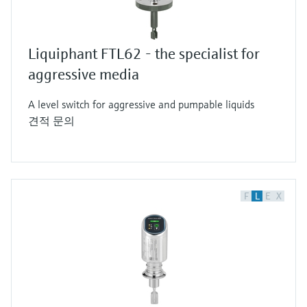
에는 바이모프(Bimorph) 드라이브가, 코팅 계
기에는 스택(Stack) 드라이브가 사용됩니다.
바이모프 드라이브는 서로 연결된 두 개의 디
Liquiphant FTL62 - the specialist for
스크, 즉 압전 디스크와 세라믹 디스크로 구성
aggressive media
됩니다. 동일한 전압에서 압전 디스크는 압축
되고 세라믹 디스크는 휘어집니다. 전압이 변
A level switch for aggressive and pumpable liquids
견적 문의
화하면 압전 디스크는 다시 팽창하며, 이 과정
에서 튜닝 포크가 진동하게 됩니다. 반면 스택
드라이브는 분극 방향이 서로 다른 여러 개의
압전 디스크를 적층하여 고정한 구조입니다.
F
L
E
X
각각 교류 전압이 인가되면 압전 디스크가 진
동합니다. 압전 디스크가 팽창하면 멤브레인
은 바깥쪽으로 휘어지고, 멤브레인에 연결된
튜닝 포크의 끝단은 벌어집니다. 압전 디스크
가 다시 수축하면 멤브레인은 안쪽으로 휘어
지고, 튜닝 포크의 끝단은 서로 가까워집니다.