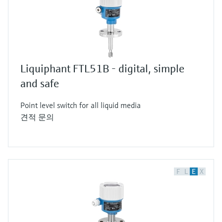
정 원리가 존재하며, 그중 하나가 진동 전자식
원리 또는 튜닝 포크 원리에 따른 액체 또는
분체의 포인트 레벨 측정입니다.
300여 년 전 존 쇼어(John Shore)가 설계한 튜
닝 포크는 1967년 엔드레스하우저가 개발한
Liquiphant FTL51B - digital, simple
진동 전자식 원리의 기반이 되었습니다. 이 원
and safe
리는 유체 내에서 진동과 감쇠 간의 직접적인
상관관계를 이용합니다. 이제 이 측정 방식이
Point level switch for all liquid media
어떻게 작동하는지 좀 더 자세히 살펴보겠습
견적 문의
니다.
진동 전자식 계기는 탱크, 용기, 배관에서 포
인트 레벨을 모니터링합니다. 튜닝 포크 형태
의 센서는 공진 주파수로 여기됩니다. 액체에
F
L
E
X
서 진동 전자식 측정 원리는 압전 방식 진동
시스템의 공진 주파수 변화에 기반합니다. 압
전 드라이브에는 두 가지가 있으며, 표준 계기