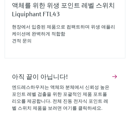
탱크 내에서 액체가 상승하여 튜닝 포크의 날
액체를 위한 위생 포인트 레벨 스위치
부분이 액체에 잠기면 튜닝 포크의 공진 주파
Liquiphant FTL43
수가 변화합니다.
현장에서 입증된 제품으로 컴팩트하며 위생 애플리
액체에 잠기면 공진 주파수는 감소하고, 이러
케이션에 완벽하게 적합함
한 주파수 변화가 분석되어 스위칭 신호로 변
견적 문의
환됩니다. 분체 측정에서는 압전 스택 드라이
브만 사용됩니다. 분체가 튜닝 포크를 덮으면
진동이 감쇠되고, 이는 진동 진폭으로 나타납
니다. 이러한 변화 역시 분석되어 스위칭 신호
아직 끝이 아닙니다!
로 변환됩니다.
엔드레스하우저의 진동 전자식 측정 원리는
엔드레스하우저는 액체와 분체에서 신뢰성 높은
전도도, 유전율, 밀도 변화, 압력, 온도와 같은
포인트 레벨 검출을 위한 포괄적인 제품 포트폴
유체 물성과 무관하게 신뢰성 높은 포인트 레
리오를 제공합니다. 전체 진동 전자식 포인트 레
벨 스위치 제품을 보려면 여기를 클릭하세요.
벨 검출을 제공합니다. 또한 난류, 거품 또는
기포가 발생하는 액체에서도 포인트 레벨 검
출은 영향을 받지 않습니다.