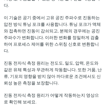
압력을 이용한 레벨 측정
Device Viewer
다.
Memosens 기술
Find product-specific information and
모두 쇼핑하기
documentation
이 기술은 공기 중에서 고유 공진 주파수로 진동하는
모두 쇼핑하기
압전 방식 튜닝 포크를 사용합니다. 튜닝 포크가 액체
스페어 파트 검색
와 접촉하면 진동이 감쇠되고, 분체의 경우에는 공진
신속한 계기 교체 및 수리를 위해 제품의 루
트, 혹은 오더 코드를 통해 스페어 파트를 검
주파수가 변화합니다. 이러한 변화를 정밀하게 검출
색하고 계기의 세부 사항, 도면 및 조립 매뉴
하여 프로세스 제어를 위한 스위칭 신호로 변환합니
얼에 손쉽게 액세스해 보시기 바랍니다.
다.
진동 전자식 측정 원리는 전도도, 밀도, 압력, 온도와
같은 유체 특성과 무관하게 작동합니다. 또한 거품, 난
류, 기포의 영향을 받지 않아 까다로운 조건에서도 신
뢰성 높은 측정을 보장합니다.
진동 전자식 측정 원리가 어떻게 작동하는지 영상으
로 확인해 보세요.