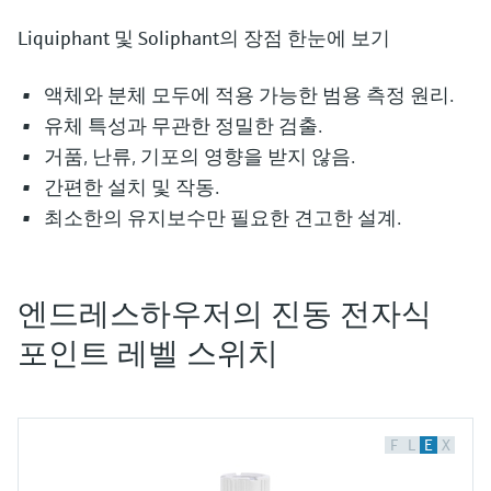
Liquiphant 및 Soliphant의 장점 한눈에 보기
액체와 분체 모두에 적용 가능한 범용 측정 원리.
유체 특성과 무관한 정밀한 검출.
거품, 난류, 기포의 영향을 받지 않음.
간편한 설치 및 작동.
최소한의 유지보수만 필요한 견고한 설계.
엔드레스하우저의 진동 전자식
포인트 레벨 스위치
저장 탱크에는 음용수, 과즙, 기름, 연료, 산, 염
수 또는 곡물, 플라스틱 펠릿, 분말과 같은 고
체류 등 다양한 유체가 매일 유입되고 배출됩
니다. 이러한 유체들은 서로 완전히 다른 특성
F
L
E
X
을 갖기 때문에 이를 검출하기 위한 다양한 측