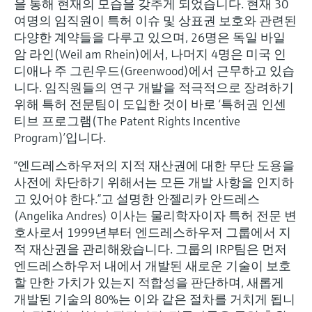
을 통해 현재의 모습을 갖추게 되었습니다. 현재 30
압력을 이용한 레벨 측정
Device Viewer
여명의 임직원이 특허 이슈 및 상표권 보호와 관련된
Memosens 기술
Find product-specific information and
다양한 계약들을 다루고 있으며, 26명은 독일 바일
모두 쇼핑하기
documentation
암 라인(Weil am Rhein)에서, 나머지 4명은 미국 인
모두 쇼핑하기
디애나 주 그린우드(Greenwood)에서 근무하고 있습
스페어 파트 검색
니다. 임직원들의 연구 개발을 적극적으로 장려하기
신속한 계기 교체 및 수리를 위해 제품의 루
위해 특허 전문팀이 도입한 것이 바로 ‘특허권 인센
트, 혹은 오더 코드를 통해 스페어 파트를 검
티브 프로그램(The Patent Rights Incentive
색하고 계기의 세부 사항, 도면 및 조립 매뉴
얼에 손쉽게 액세스해 보시기 바랍니다.
Program)’입니다.
“엔드레스하우저의 지적 재산권에 대한 무단 도용을
사전에 차단하기 위해서는 모든 개발 사항을 인지하
고 있어야 한다.”고 설명한 안젤리카 안드레스
(Angelika Andres) 이사는 물리학자이자 특허 전문 변
호사로서 1999년부터 엔드레스하우저 그룹에서 지
적 재산권을 관리해왔습니다. 그룹의 IRP팀은 먼저
엔드레스하우저 내에서 개발된 새로운 기술이 보호
할 만한 가치가 있는지 적합성을 판단하며, 새롭게
개발된 기술의 80%는 이와 같은 절차를 거치게 됩니