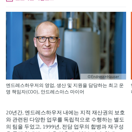
엔드레스하우저가 제공하는 교육 자료를 통
measurement
장치 구성 태블릿
Power & Energy
Endress+Hauser Optical Analysis
Job opportunities at
해 역량을 강화하세요
화학적 특성의 광학 분석
Conductive level measurement
자동 용수 샘플러
온도 스위치
공기질 측정 계기
Netilion Device Viewer
커리어
지속 가능 경영
이벤트 & 트레이닝 찾기
Endress+Hauser SICK
모두 쇼핑하기
에너지 매니저 및 애플리케이션 매
Mining, Minerals & Metals
Endress+Hauser SICK
전시회 및 세미나
Netilion IIoT
Float switch level measurement
TOC, COD & SAC analyzers
표면 온도계
연기 감지기
Netilion Water
관계사
니저
엔드레스하우저는 온/오프라인 세미나, 전시
유틸리티 - 스팀
회, 트레이닝 등 고객 여러분과의 원활한 소
소프트웨어
Radiometric level measurement
ORP sensors & transmitters
케이블 프로브
가시거리 측정 계기
통을 위해 다양한 채널을 제공합니다.
서지 피뢰기
Paddle switch level measurement
Sludge level sensors & transmitters
멀티포인트 온도 센서
높이 초과 감지기
모두 쇼핑하기
모든 산업에 초점
제품 도구
Servo level measurement
Nutrient analyzers & sensors
모두 쇼핑하기
모두 쇼핑하기
산업재 시장에서의 지속 가능한 솔
©Endress+Hauser
쉽고 빠른 제품 검색
루션
엔드레스하우저의 영업, 생산 및 지원을 담당하는 최고 운
Electromechanical level
Analyzers for hardness, iron & more
다양한 필터를 통해 적합한 제품을 쉽고 빠르
영 책임자(COO), 안드레스아스 마이어
measurement
게 검색해 보세요!
디지털화를 통한 프로세스 산업의
프로세스 광도계
변화
어플리케이터
Microwave barrier level
20년간, 엔드레스하우저 내에는 지적 재산권의 보호
애플리케이션 파라미터를 사용하여 제품 검
Microwave transmission
measurement
와 관련된 다양한 업무를 독립적으로 수행하는 별도
정확한 의사결정을 보장하는 공정
색 및 사양 구성하기
measurement
의 팀을 두었고, 1999년, 전담 업무의 합병과 재구성
투명성을 기반으로 한 운영 우수성