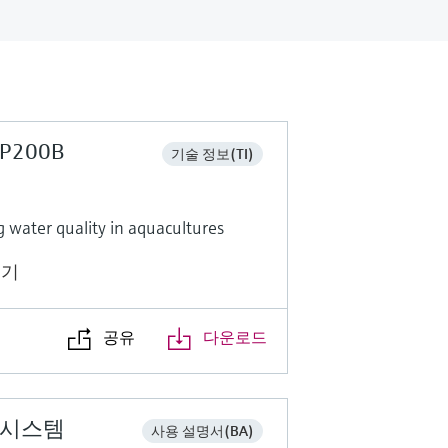
SSP200B
기술 정보(TI)
g water quality in aquacultures
보기
공유
다운로드
트 시스템
사용 설명서(BA)