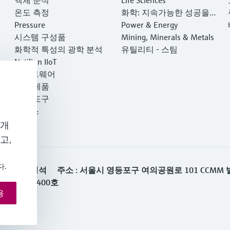
온도 측정
화학: 지속가능한 성공을
Pressure
위한 파트너십
Power & Energy
시스템 구성품
Mining, Minerals & Metals
화학적 특성의 광학 분석
유틸리티 - 스팀
Netilion IIoT
소프트웨어
추천 제품
제품 도구
서비스
 개
고,
다.
ces AG 대표이사 : 김영석 주소 : 서울시 영등포구 여의공원로 101 C
서울영등포-0400호
용