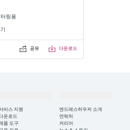
니터링용
보기
공유
다운로드
지원
회사 소개
서비스 지원
엔드레스하우저 소개
다운로드
연락처
제품 도구
커리어
교육 자료
뉴스 & 스토리