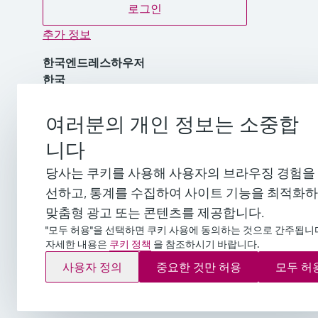
로그인
추가 정보
한국엔드레스하우저
한국
여러분의 개인 정보는 소중합
02 2658 7200
니다
info.kr@endress.com
당사는 쿠키를 사용해 사용자의 브라우징 경험을
선하고, 통계를 수집하여 사이트 기능을 최적화하
맞춤형 광고 또는 콘텐츠를 제공합니다.
"모두 허용"을 선택하면 쿠키 사용에 동의하는 것으로 간주됩니
Copyright © Endress+Hauser Group Servi
자세한 내용은
쿠키 정책
을 참조하시기 바랍니다.
등록번호 : 109-81-52541 통신판매업신고 : 2018-
사용자 정의
중요한 것만 허용
모두 허
임프린트
이용 약관
Data Protection
법적 일반 약관