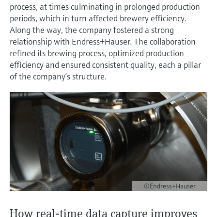
엔드레스하우저가 제공하는 교육 자료를 통
measurement
장치 구성 태블릿
Power & Energy
Endress+Hauser Optical Analysis
process, at times culminating in prolonged production
Job opportunities at
해 역량을 강화하세요
화학적 특성의 광학 분석
Conductive level measurement
자동 용수 샘플러
온도 스위치
공기질 측정 계기
Netilion Device Viewer
커리어
지속 가능 경영
이벤트 & 트레이닝 찾기
periods, which in turn affected brewery efficiency.
Endress+Hauser SICK
Along the way, the company fostered a strong
모두 쇼핑하기
에너지 매니저 및 애플리케이션 매
Mining, Minerals & Metals
Endress+Hauser SICK
전시회 및 세미나
relationship with Endress+Hauser. The collaboration
Netilion IIoT
Float switch level measurement
TOC, COD & SAC analyzers
표면 온도계
연기 감지기
Netilion Water
관계사
니저
엔드레스하우저는 온/오프라인 세미나, 전시
refined its brewing process, optimized production
유틸리티 - 스팀
회, 트레이닝 등 고객 여러분과의 원활한 소
efficiency and ensured consistent quality, each a pillar
소프트웨어
Radiometric level measurement
ORP sensors & transmitters
케이블 프로브
가시거리 측정 계기
통을 위해 다양한 채널을 제공합니다.
서지 피뢰기
of the company’s structure.
Paddle switch level measurement
Sludge level sensors & transmitters
멀티포인트 온도 센서
높이 초과 감지기
모두 쇼핑하기
모든 산업에 초점
제품 도구
Servo level measurement
Nutrient analyzers & sensors
모두 쇼핑하기
모두 쇼핑하기
산업재 시장에서의 지속 가능한 솔
쉽고 빠른 제품 검색
루션
Electromechanical level
Analyzers for hardness, iron & more
다양한 필터를 통해 적합한 제품을 쉽고 빠르
measurement
게 검색해 보세요!
디지털화를 통한 프로세스 산업의
프로세스 광도계
변화
어플리케이터
Microwave barrier level
©Endress+Hauser
애플리케이션 파라미터를 사용하여 제품 검
Microwave transmission
measurement
정확한 의사결정을 보장하는 공정
색 및 사양 구성하기
measurement
How real-time data capture improves
투명성을 기반으로 한 운영 우수성