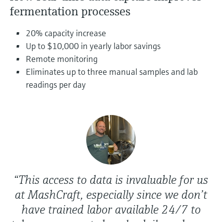
압력을 이용한 레벨 측정
Device Viewer
fermentation processes
Memosens 기술
Find product-specific information and
모두 쇼핑하기
documentation
20% capacity increase
모두 쇼핑하기
Up to $10,000 in yearly labor savings
스페어 파트 검색
Remote monitoring
신속한 계기 교체 및 수리를 위해 제품의 루
Eliminates up to three manual samples and lab
트, 혹은 오더 코드를 통해 스페어 파트를 검
readings per day
색하고 계기의 세부 사항, 도면 및 조립 매뉴
얼에 손쉽게 액세스해 보시기 바랍니다.
“This access to data is invaluable for us
at MashCraft, especially since we don’t
have trained labor available 24/7 to