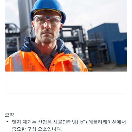
엔드레스하우저가 제공하는 교육 자료를 통
measurement
장치 구성 태블릿
Power & Energy
Endress+Hauser Optical Analysis
Job opportunities at
해 역량을 강화하세요
화학적 특성의 광학 분석
Conductive level measurement
자동 용수 샘플러
온도 스위치
공기질 측정 계기
Netilion Device Viewer
커리어
지속 가능 경영
이벤트 & 트레이닝 찾기
Endress+Hauser SICK
모두 쇼핑하기
에너지 매니저 및 애플리케이션 매
Mining, Minerals & Metals
Endress+Hauser SICK
전시회 및 세미나
Netilion IIoT
Float switch level measurement
TOC, COD & SAC analyzers
표면 온도계
연기 감지기
Netilion Water
관계사
니저
엔드레스하우저는 온/오프라인 세미나, 전시
유틸리티 - 스팀
회, 트레이닝 등 고객 여러분과의 원활한 소
소프트웨어
Radiometric level measurement
ORP sensors & transmitters
케이블 프로브
가시거리 측정 계기
통을 위해 다양한 채널을 제공합니다.
서지 피뢰기
Paddle switch level measurement
Sludge level sensors & transmitters
멀티포인트 온도 센서
높이 초과 감지기
모두 쇼핑하기
모든 산업에 초점
제품 도구
Servo level measurement
Nutrient analyzers & sensors
모두 쇼핑하기
모두 쇼핑하기
산업재 시장에서의 지속 가능한 솔
쉽고 빠른 제품 검색
루션
Electromechanical level
Analyzers for hardness, iron & more
다양한 필터를 통해 적합한 제품을 쉽고 빠르
measurement
게 검색해 보세요!
디지털화를 통한 프로세스 산업의
프로세스 광도계
변화
어플리케이터
Microwave barrier level
요약
애플리케이션 파라미터를 사용하여 제품 검
Microwave transmission
measurement
엣지 계기는 산업용 사물인터넷(IIoT) 애플리케이션에서
정확한 의사결정을 보장하는 공정
색 및 사양 구성하기
measurement
중요한 구성 요소입니다.
투명성을 기반으로 한 운영 우수성