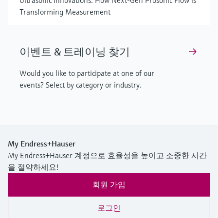
Ultrasonic Innovations: How Next-Gen Prosonic Flow is
Transforming Measurement
이벤트 & 트레이닝 찾기
Would you like to participate at one of our
events? Select by category or industry.
My Endress+Hauser
My Endress+Hauser 계정으로 효율성을 높이고 소중한 시간
을 절약하세요!
회원 가입
로그인