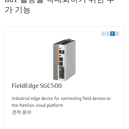
가 기능
F
L
E
X
FieldEdge SGC500
Industrial edge device for connecting field devices to
the Netilion cloud platform
견적 문의