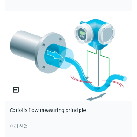
Coriolis flow measuring principle
여러 산업