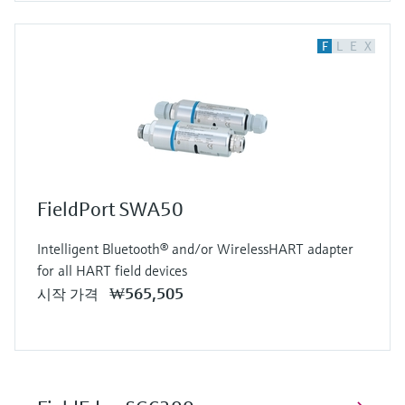
F
L
E
X
FieldPort SWA50
Intelligent Bluetooth® and/or WirelessHART adapter
for all HART field devices
₩565,505
시작 가격